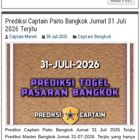
Read Post
Prediksi Captain Paito Bangkok Jumat 31 Juli
2026 Terjitu
Captain Marvel
30 Juli 2026
Captain Bangkok
Prediksi Captain Paito Bangkok Jumat 31 Juli 2026 Terjitu
Prediksi Master Bangkok Jumat 31-07-2026. Terjitu yang hanya