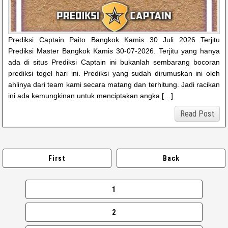
Prediksi Captain Paito Bangkok Kamis 30 Juli 2026 Terjitu
Prediksi Master Bangkok Kamis 30-07-2026. Terjitu yang hanya
ada di situs Prediksi Captain ini bukanlah sembarang bocoran
prediksi togel hari ini. Prediksi yang sudah dirumuskan ini oleh
ahlinya dari team kami secara matang dan terhitung. Jadi racikan
ini ada kemungkinan untuk menciptakan angka […]
Read Post
First
Back
1
2