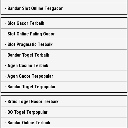
-
Bandar Slot Online Tergacor
-
Slot Gacor Terbaik
-
Slot Online Paling Gacor
-
Slot Pragmatic Terbaik
-
Bandar Togel Terbaik
-
Agen Casino Terbaik
-
Agen Gacor Terpopular
-
Bandar Togel Terpopular
-
Situs Togel Gacor Terbaik
-
BO Togel Terpopular
-
Bandar Online Terbaik