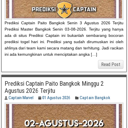
Prediksi Captain Paito Bangkok Senin 3 Agustus 2026 Terjitu
Prediksi Master Bangkok Senin 03-08-2026. Terjitu yang hanya
ada di situs Prediksi Captain ini bukanlah sembarang bocoran
prediksi togel hari ini. Prediksi yang sudah dirumuskan ini oleh
ahlinya dari team kami secara matang dan terhitung. Jadi racikan
ini ada kemungkinan untuk menciptakan angka […]
Read Post
Prediksi Captain Paito Bangkok Minggu 2
Agustus 2026 Terjitu
Captain Marvel
01 Agustus 2026
Captain Bangkok