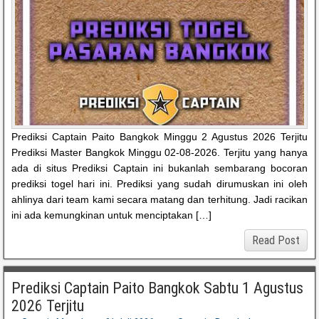
Prediksi Captain Paito Bangkok Minggu 2 Agustus 2026 Terjitu
Prediksi Master Bangkok Minggu 02-08-2026. Terjitu yang hanya
ada di situs Prediksi Captain ini bukanlah sembarang bocoran
prediksi togel hari ini. Prediksi yang sudah dirumuskan ini oleh
ahlinya dari team kami secara matang dan terhitung. Jadi racikan
ini ada kemungkinan untuk menciptakan […]
Read Post
Prediksi Captain Paito Bangkok Sabtu 1 Agustus
2026 Terjitu