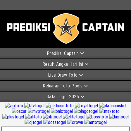
Prediksi Captain
Result Angka Hari Ini
Live Draw Toto
Keluaran Toto Pools
Data Togel 2025