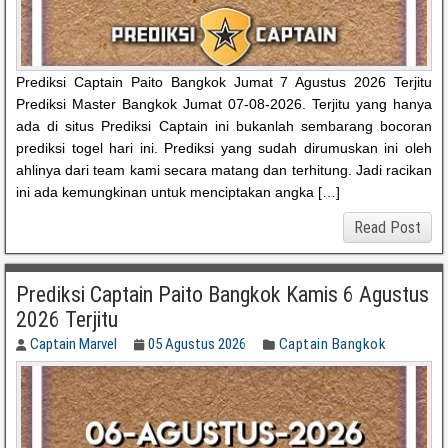
Prediksi Captain Paito Bangkok Jumat 7 Agustus 2026 Terjitu
Prediksi Master Bangkok Jumat 07-08-2026. Terjitu yang hanya
ada di situs Prediksi Captain ini bukanlah sembarang bocoran
prediksi togel hari ini. Prediksi yang sudah dirumuskan ini oleh
ahlinya dari team kami secara matang dan terhitung. Jadi racikan
ini ada kemungkinan untuk menciptakan angka […]
Read Post
Prediksi Captain Paito Bangkok Kamis 6 Agustus
2026 Terjitu
Captain Marvel
05 Agustus 2026
Captain Bangkok