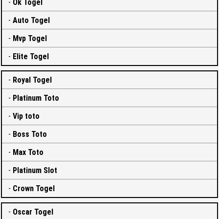
-
Ok Togel
-
Auto Togel
-
Mvp Togel
-
Elite Togel
-
Royal Togel
-
Platinum Toto
-
Vip toto
-
Boss Toto
-
Max Toto
-
Platinum Slot
-
Crown Togel
-
Oscar Togel