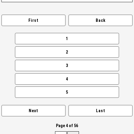
First
Back
1
2
3
4
5
Next
Last
Page 4 of 56