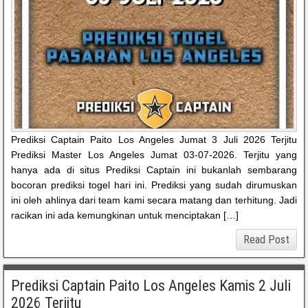
Prediksi Captain Paito Los Angeles Jumat 3 Juli 2026 Terjitu
Prediksi Master Los Angeles Jumat 03-07-2026. Terjitu yang
hanya ada di situs Prediksi Captain ini bukanlah sembarang
bocoran prediksi togel hari ini. Prediksi yang sudah dirumuskan
ini oleh ahlinya dari team kami secara matang dan terhitung. Jadi
racikan ini ada kemungkinan untuk menciptakan […]
Read Post
Prediksi Captain Paito Los Angeles Kamis 2 Juli
2026 Terjitu