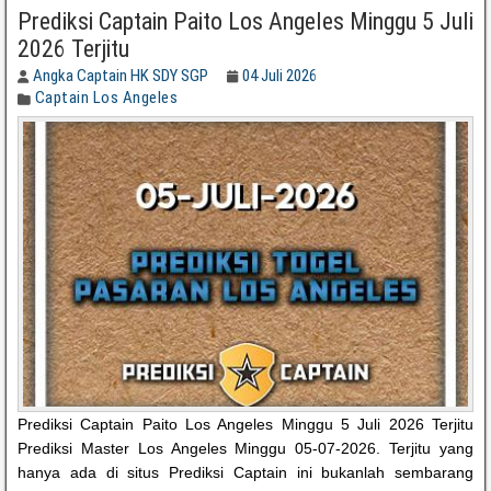
Prediksi Captain Paito Los Angeles Minggu 5 Juli
2026 Terjitu
Angka Captain HK SDY SGP
04 Juli 2026
Captain Los Angeles
Prediksi Captain Paito Los Angeles Minggu 5 Juli 2026 Terjitu
Prediksi Master Los Angeles Minggu 05-07-2026. Terjitu yang
hanya ada di situs Prediksi Captain ini bukanlah sembarang