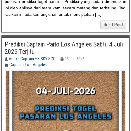
bocoran prediksi togel hari ini. Prediksi yang sudah dirumuskan
ini oleh ahlinya dari team kami secara matang dan terhitung. Jadi
racikan ini ada kemungkinan untuk menciptakan […]
Read Post
Prediksi Captain Paito Los Angeles Sabtu 4 Juli
2026 Terjitu
Angka Captain HK SDY SGP
03 Juli 2026
Captain Los Angeles