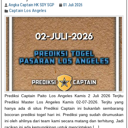
Angka Captain HK SDY SGP
01 Juli 2026
Captain Los Angeles
Prediksi Captain Paito Los Angeles Kamis 2 Juli 2026 Terjitu
Prediksi Master Los Angeles Kamis 02-07-2026. Terjitu yang
hanya ada di situs Prediksi Captain ini bukanlah sembarang
bocoran prediksi togel hari ini. Prediksi yang sudah dirumuskan
ini oleh ahlinya dari team kami secara matang dan terhitung. Jadi
racikan ini ada kemungkinan untuk menciptakan […]