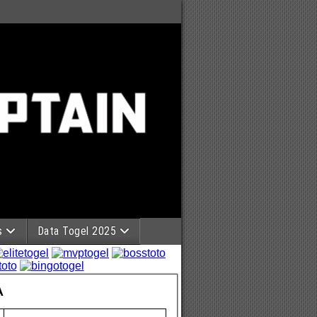
ls
Data Togel 2025
A