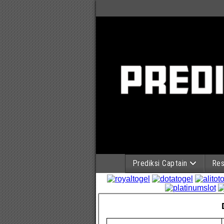
Prediksi Captain
Res