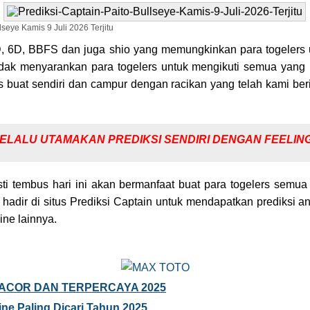
lseye Kamis 9 Juli 2026 Terjitu
 4D, 6D, BBFS dan juga shio yang memungkinkan para togelers
tidak menyarankan para togelers untuk mengikuti semua yang 
s buat sendiri dan campur dengan racikan yang telah kami beri
SELALU UTAMAKAN PREDIKSI SENDIRI DENGAN FEELIN
sti tembus hari ini akan bermanfaat buat para togelers semua
 hadir di situs Prediksi Captain untuk mendapatkan prediksi an
ine lainnya.
GACOR DAN TERPERCAYA 2025
e Paling Dicari Tahun 2025