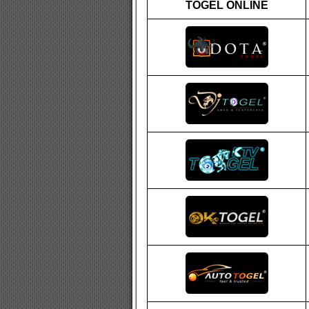
TOGEL ONLINE