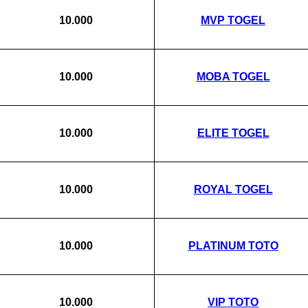
10.000
MVP TOGEL
10.000
MOBA TOGEL
10.000
ELITE TOGEL
10.000
ROYAL TOGEL
10.000
PLATINUM TOTO
10.000
VIP TOTO