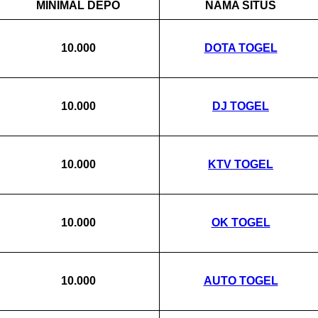
MINIMAL DEPO
NAMA SITUS
10.000
DOTA TOGEL
10.000
DJ TOGEL
10.000
KTV TOGEL
10.000
OK TOGEL
10.000
AUTO TOGEL