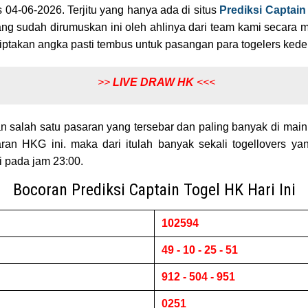
04-06-2026. Terjitu yang hanya ada di situs
Prediksi Captain
 yang sudah dirumuskan ini oleh ahlinya dari team kami secara 
iptakan angka pasti tembus untuk pasangan para togelers ked
>>
LIVE DRAW HK
<<<
 salah satu pasaran yang tersebar dan paling banyak di maink
an HKG ini. maka dari itulah banyak sekali togellovers yan
i pada jam 23:00.
Bocoran Prediksi Captain Togel HK Hari Ini
102594
49 - 10 - 25 - 51
912 - 504 - 951
0251