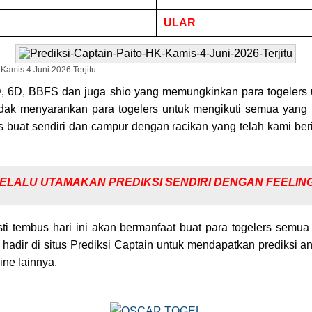
ULAR
 Kamis 4 Juni 2026 Terjitu
 4D, 6D, BBFS dan juga shio yang memungkinkan para togelers
tidak menyarankan para togelers untuk mengikuti semua yang 
s buat sendiri dan campur dengan racikan yang telah kami beri
SELALU UTAMAKAN PREDIKSI SENDIRI DENGAN FEELIN
sti tembus hari ini akan bermanfaat buat para togelers semua
 hadir di situs Prediksi Captain untuk mendapatkan prediksi an
ine lainnya.