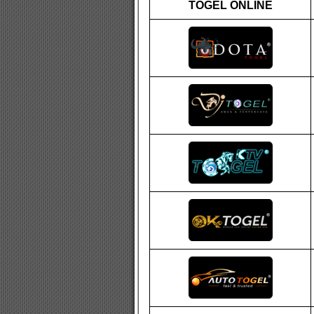
TOGEL ONLINE