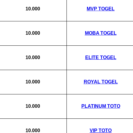
10.000
MVP TOGEL
10.000
MOBA TOGEL
10.000
ELITE TOGEL
10.000
ROYAL TOGEL
10.000
PLATINUM TOTO
10.000
VIP TOTO