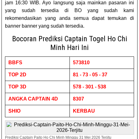
jam 16:30 WIB. Ayo langsung saja mainkan pasaran ini
yang sudah tersedia di BO yang sudah kami
rekomendasikan yang anda semua dapat temukan di
banner banner yang sudah tersedia.
Bocoran Prediksi Captain Togel Ho Chi
Minh Hari Ini
BBFS
573810
TOP 2D
81 - 73 - 05 - 37
TOP 3D
578 - 301 - 538
ANGKA CAPTAIN 4D
8307
SHIO
KERBAU
Prediksi Captain Paito Ho Chi Minh Minggu 31 Mei 2026 Terjitu