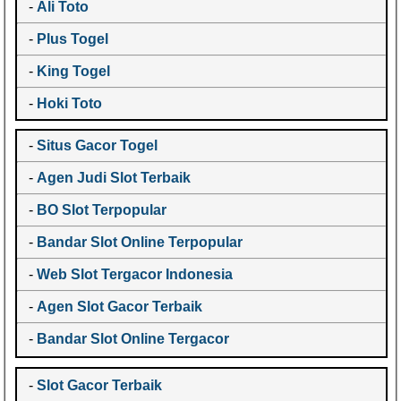
-
Ali Toto
-
Plus Togel
-
King Togel
-
Hoki Toto
-
Situs Gacor Togel
-
Agen Judi Slot Terbaik
-
BO Slot Terpopular
-
Bandar Slot Online Terpopular
-
Web Slot Tergacor Indonesia
-
Agen Slot Gacor Terbaik
-
Bandar Slot Online Tergacor
-
Slot Gacor Terbaik