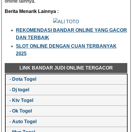
online lainnya.
Berita Menarik Lainnya :
REKOMENDASI BANDAR ONLINE YANG GACOR
DAN TERBAIK
SLOT ONLINE DENGAN CUAN TERBANYAK
2025
LINK BANDAR JUDI ONLINE TERGACOR
-
Dota Togel
-
Dj togel
-
Ktv Togel
-
Ok Togel
-
Auto Togel