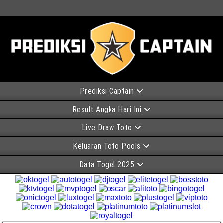
Prediksi Captain
Result Angka Hari Ini
Live Draw Toto
Keluaran Toto Pools
Data Togel 2025