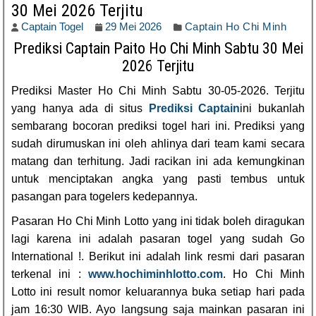
30 Mei 2026 Terjitu
Captain Togel
29 Mei 2026
Captain Ho Chi Minh
Prediksi Captain Paito Ho Chi Minh Sabtu 30 Mei
2026 Terjitu
Prediksi Master Ho Chi Minh Sabtu 30-05-2026. Terjitu
yang hanya ada di situs
Prediksi Captain
ini bukanlah
sembarang bocoran prediksi togel hari ini. Prediksi yang
sudah dirumuskan ini oleh ahlinya dari team kami secara
matang dan terhitung. Jadi racikan ini ada kemungkinan
untuk menciptakan angka yang pasti tembus untuk
pasangan para togelers kedepannya.
Pasaran Ho Chi Minh Lotto yang ini tidak boleh diragukan
lagi karena ini adalah pasaran togel yang sudah Go
International !. Berikut ini adalah link resmi dari pasaran
terkenal ini :
www.hochiminhlotto.com
. Ho Chi Minh
Lotto ini result nomor keluarannya buka setiap hari pada
jam 16:30 WIB. Ayo langsung saja mainkan pasaran ini