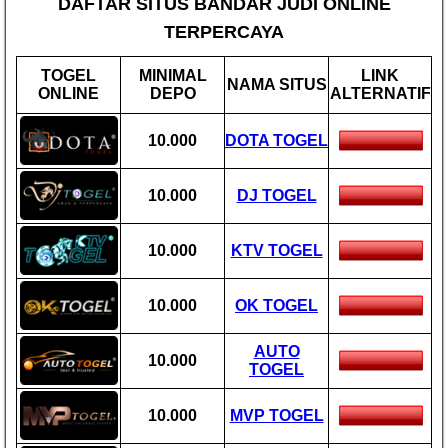
DAFTAR SITUS BANDAR JUDI ONLINE
TERPERCAYA
TOGEL
MINIMAL
LINK
NAMA SITUS
ONLINE
DEPO
ALTERNATIF
10.000
DOTA TOGEL
10.000
DJ TOGEL
10.000
KTV TOGEL
10.000
OK TOGEL
AUTO
10.000
TOGEL
10.000
MVP TOGEL