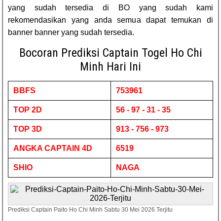
yang sudah tersedia di BO yang sudah kami
rekomendasikan yang anda semua dapat temukan di
banner banner yang sudah tersedia.
Bocoran Prediksi Captain Togel Ho Chi
Minh Hari Ini
BBFS
753961
TOP 2D
56 - 97 - 31 - 35
TOP 3D
913 - 756 - 973
ANGKA CAPTAIN 4D
6519
SHIO
NAGA
Prediksi Captain Paito Ho Chi Minh Sabtu 30 Mei 2026 Terjitu