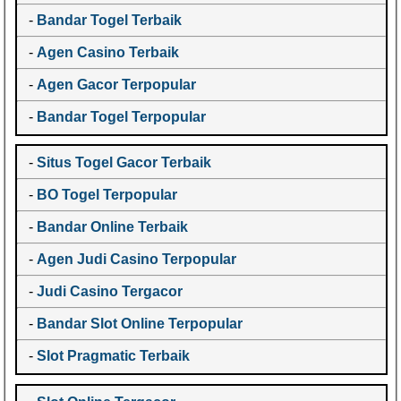
-
Bandar Togel Terbaik
-
Agen Casino Terbaik
-
Agen Gacor Terpopular
-
Bandar Togel Terpopular
-
Situs Togel Gacor Terbaik
-
BO Togel Terpopular
-
Bandar Online Terbaik
-
Agen Judi Casino Terpopular
-
Judi Casino Tergacor
-
Bandar Slot Online Terpopular
-
Slot Pragmatic Terbaik