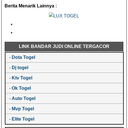
Berita Menarik Lainnya :
LINK BANDAR JUDI ONLINE TERGACOR
-
Dota Togel
-
Dj togel
-
Ktv Togel
-
Ok Togel
-
Auto Togel
-
Mvp Togel
-
Elite Togel