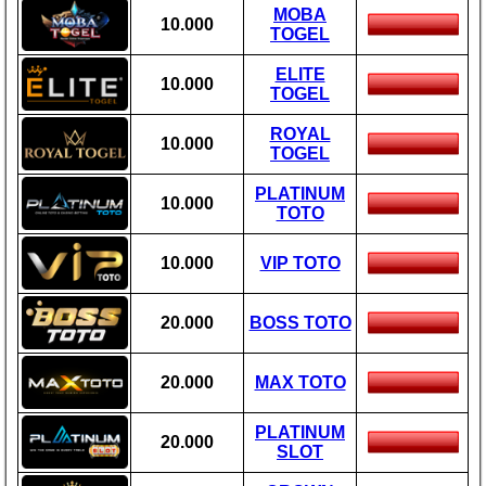
MOBA
10.000
TOGEL
ELITE
10.000
TOGEL
ROYAL
10.000
TOGEL
PLATINUM
10.000
TOTO
10.000
VIP TOTO
20.000
BOSS TOTO
20.000
MAX TOTO
PLATINUM
20.000
SLOT