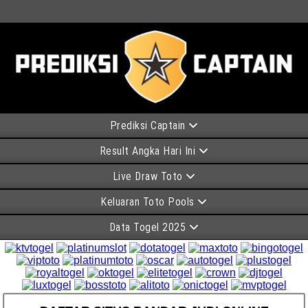
Prediksi Captain
Result Angka Hari Ini
Live Draw Toto
Keluaran Toto Pools
Data Togel 2025