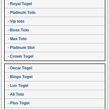
-
Royal Togel
-
Platinum Toto
-
Vip toto
-
Boss Toto
-
Max Toto
-
Platinum Slot
-
Crown Togel
-
Oscar Togel
-
Bingo Togel
-
Lux Togel
-
Ali Toto
-
Plus Togel