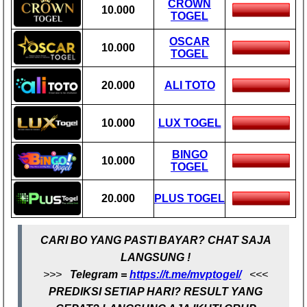
CROWN
10.000
TOGEL
OSCAR
10.000
TOGEL
20.000
ALI TOTO
10.000
LUX TOGEL
BINGO
10.000
TOGEL
20.000
PLUS TOGEL
CARI BO YANG PASTI BAYAR? CHAT SAJA
LANGSUNG !
>>>
Telegram =
https://t.me/mvptogel/
<<<
PREDIKSI SETIAP HARI? RESULT YANG