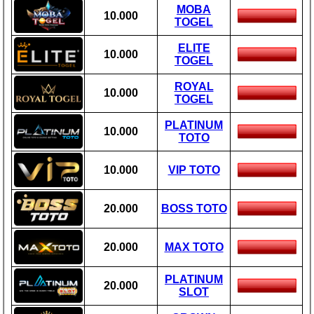
MOBA
10.000
TOGEL
ELITE
10.000
TOGEL
ROYAL
10.000
TOGEL
PLATINUM
10.000
TOTO
10.000
VIP TOTO
20.000
BOSS TOTO
20.000
MAX TOTO
PLATINUM
20.000
SLOT