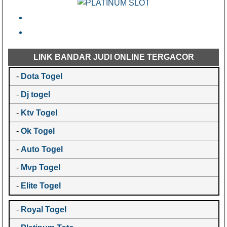
LINK BANDAR JUDI ONLINE TERGACOR
-
Dota Togel
-
Dj togel
-
Ktv Togel
-
Ok Togel
-
Auto Togel
-
Mvp Togel
-
Elite Togel
-
Royal Togel