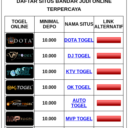
DAFTAR SITUS BANDAR JUDI ONLINE
TERPERCAYA
TOGEL
MINIMAL
LINK
NAMA SITUS
ONLINE
DEPO
ALTERNATIF
10.000
DOTA TOGEL
10.000
DJ TOGEL
10.000
KTV TOGEL
10.000
OK TOGEL
AUTO
10.000
TOGEL
10.000
MVP TOGEL