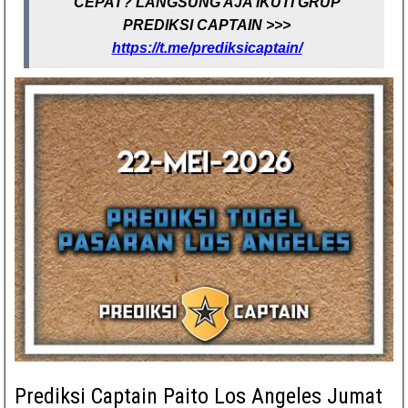
CEPAT? LANGSUNG AJA IKUTI GRUP
PREDIKSI CAPTAIN >>>
https://t.me/prediksicaptain/
Prediksi Captain Paito Los Angeles Jumat