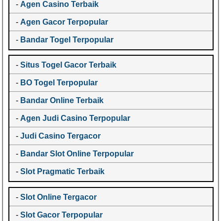
-
Agen Casino Terbaik
-
Agen Gacor Terpopular
-
Bandar Togel Terpopular
-
Situs Togel Gacor Terbaik
-
BO Togel Terpopular
-
Bandar Online Terbaik
-
Agen Judi Casino Terpopular
-
Judi Casino Tergacor
-
Bandar Slot Online Terpopular
-
Slot Pragmatic Terbaik
-
Slot Online Tergacor
-
Slot Gacor Terpopular