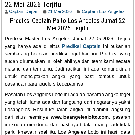
22 Mei 2026 Terjitu
Captain Depan
21 Mei 2026
Captain Los Angeles
Prediksi Captain Paito Los Angeles Jumat 22
Mei 2026 Terjitu
Prediksi Master Los Angeles Jumat 22-05-2026. Terjitu
yang hanya ada di situs
Prediksi Captain
ini bukanlah
sembarang bocoran prediksi togel hari ini. Prediksi yang
sudah dirumuskan ini oleh ahlinya dari team kami secara
matang dan terhitung. Jadi racikan ini ada kemungkinan
untuk menciptakan angka yang pasti tembus untuk
pasangan para togelers kedepannya
Pasaran Los Angeles Lotto ini adalah pasaran angka togel
yang telah lama ada dan langsung dari negaranya yakni
Losangeles. Result keluaran angka ini diambil langsung
dari situs resminya
www.losangeleslotto.com
. pasaran
ini sudah mendunia dan pastinya tidak curang, jadi tidak
perlu khawatir soal itu. Los Angeles Lotto ini hasil data