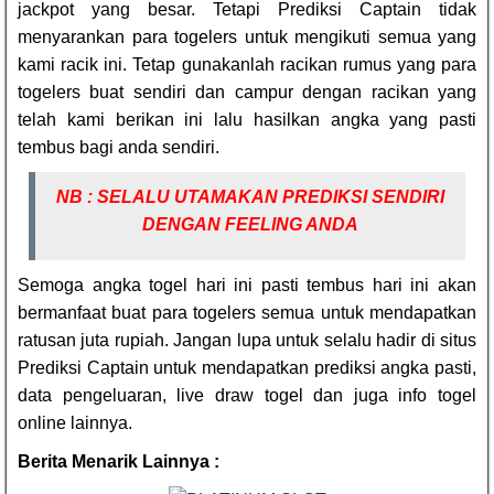
jackpot yang besar. Tetapi Prediksi Captain tidak
menyarankan para togelers untuk mengikuti semua yang
kami racik ini. Tetap gunakanlah racikan rumus yang para
togelers buat sendiri dan campur dengan racikan yang
telah kami berikan ini lalu hasilkan angka yang pasti
tembus bagi anda sendiri.
NB : SELALU UTAMAKAN PREDIKSI SENDIRI
DENGAN FEELING ANDA
Semoga angka togel hari ini pasti tembus hari ini akan
bermanfaat buat para togelers semua untuk mendapatkan
ratusan juta rupiah. Jangan lupa untuk selalu hadir di situs
Prediksi Captain untuk mendapatkan prediksi angka pasti,
data pengeluaran, live draw togel dan juga info togel
online lainnya.
Berita Menarik Lainnya :