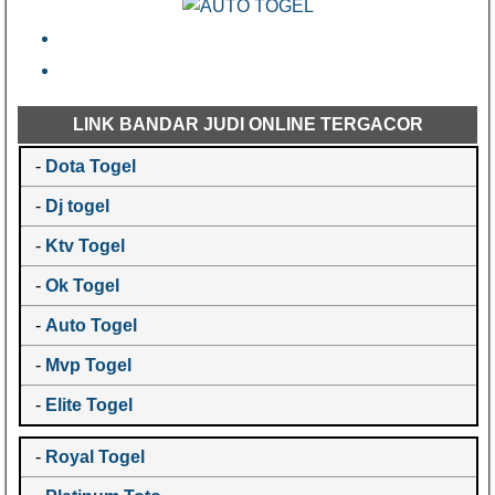
LINK BANDAR JUDI ONLINE TERGACOR
-
Dota Togel
-
Dj togel
-
Ktv Togel
-
Ok Togel
-
Auto Togel
-
Mvp Togel
-
Elite Togel
-
Royal Togel