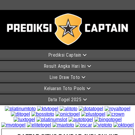
Prediksi Captain
Result Angka Hari Ini
Live Draw Toto
Keluaran Toto Pools
Data Togel 2025