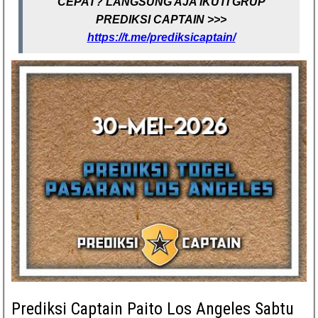
CEPAT? LANGSUNG AJA IKUTI GRUP
PREDIKSI CAPTAIN >>>
https://t.me/prediksicaptain/
Prediksi Captain Paito Los Angeles Sabtu