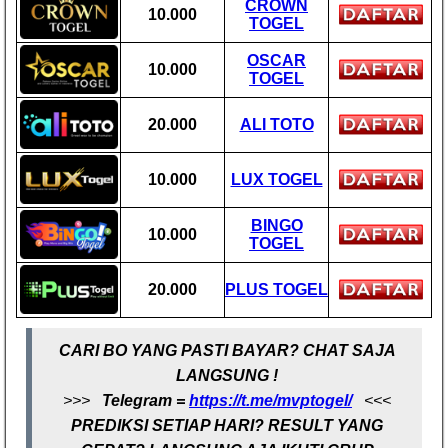
CROWN
10.000
TOGEL
OSCAR
10.000
TOGEL
20.000
ALI TOTO
10.000
LUX TOGEL
BINGO
10.000
TOGEL
20.000
PLUS TOGEL
CARI BO YANG PASTI BAYAR? CHAT SAJA
LANGSUNG !
>>>
Telegram =
https://t.me/mvptogel/
<<<
PREDIKSI SETIAP HARI? RESULT YANG