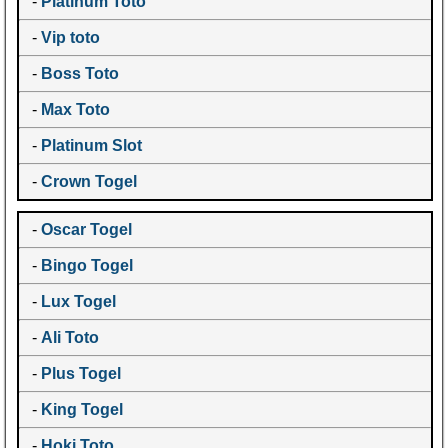
-
Platinum Toto
-
Vip toto
-
Boss Toto
-
Max Toto
-
Platinum Slot
-
Crown Togel
-
Oscar Togel
-
Bingo Togel
-
Lux Togel
-
Ali Toto
-
Plus Togel
-
King Togel
-
Hoki Toto