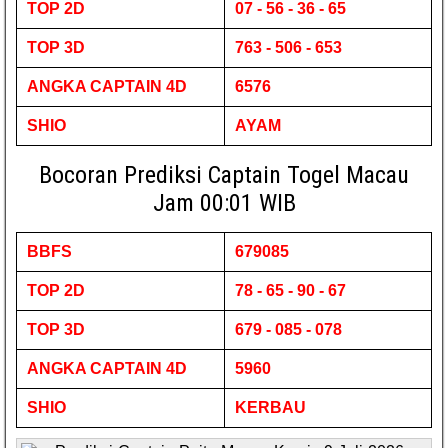
TOP 2D
07 - 56 - 36 - 65
TOP 3D
763 - 506 - 653
ANGKA CAPTAIN 4D
6576
SHIO
AYAM
Bocoran Prediksi Captain Togel Macau
Jam 00:01 WIB
BBFS
679085
TOP 2D
78 - 65 - 90 - 67
TOP 3D
679 - 085 - 078
ANGKA CAPTAIN 4D
5960
SHIO
KERBAU