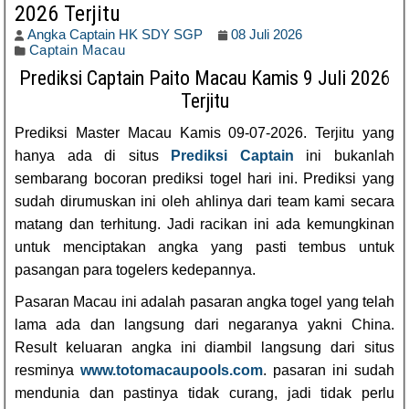
2026 Terjitu
Angka Captain HK SDY SGP
08 Juli 2026
Captain Macau
Prediksi Captain Paito Macau Kamis 9 Juli 2026
Terjitu
Prediksi Master Macau Kamis 09-07-2026. Terjitu yang
hanya ada di situs
Prediksi Captain
ini bukanlah
sembarang bocoran prediksi togel hari ini. Prediksi yang
sudah dirumuskan ini oleh ahlinya dari team kami secara
matang dan terhitung. Jadi racikan ini ada kemungkinan
untuk menciptakan angka yang pasti tembus untuk
pasangan para togelers kedepannya.
Pasaran Macau ini adalah pasaran angka togel yang telah
lama ada dan langsung dari negaranya yakni China.
Result keluaran angka ini diambil langsung dari situs
resminya
www.totomacaupools.com
. pasaran ini sudah
mendunia dan pastinya tidak curang, jadi tidak perlu