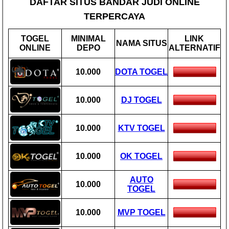
DAFTAR SITUS BANDAR JUDI ONLINE
TERPERCAYA
TOGEL
MINIMAL
LINK
NAMA SITUS
ONLINE
DEPO
ALTERNATIF
10.000
DOTA TOGEL
10.000
DJ TOGEL
10.000
KTV TOGEL
10.000
OK TOGEL
AUTO
10.000
TOGEL
10.000
MVP TOGEL