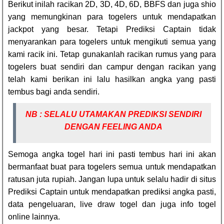
Berikut inilah racikan 2D, 3D, 4D, 6D, BBFS dan juga shio
yang memungkinan para togelers untuk mendapatkan
jackpot yang besar. Tetapi Prediksi Captain tidak
menyarankan para togelers untuk mengikuti semua yang
kami racik ini. Tetap gunakanlah racikan rumus yang para
togelers buat sendiri dan campur dengan racikan yang
telah kami berikan ini lalu hasilkan angka yang pasti
tembus bagi anda sendiri.
NB : SELALU UTAMAKAN PREDIKSI SENDIRI
DENGAN FEELING ANDA
Semoga angka togel hari ini pasti tembus hari ini akan
bermanfaat buat para togelers semua untuk mendapatkan
ratusan juta rupiah. Jangan lupa untuk selalu hadir di situs
Prediksi Captain untuk mendapatkan prediksi angka pasti,
data pengeluaran, live draw togel dan juga info togel
online lainnya.