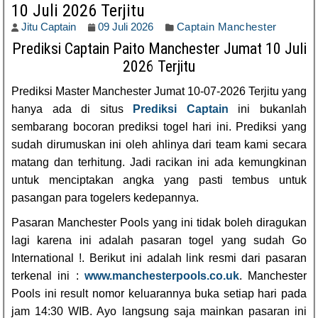
10 Juli 2026 Terjitu
Jitu Captain
09 Juli 2026
Captain Manchester
Prediksi Captain Paito Manchester Jumat 10 Juli
2026 Terjitu
Prediksi Master Manchester Jumat 10-07-2026 Terjitu yang
hanya ada di situs
Prediksi Captain
ini bukanlah
sembarang bocoran prediksi togel hari ini. Prediksi yang
sudah dirumuskan ini oleh ahlinya dari team kami secara
matang dan terhitung. Jadi racikan ini ada kemungkinan
untuk menciptakan angka yang pasti tembus untuk
pasangan para togelers kedepannya.
Pasaran Manchester Pools yang ini tidak boleh diragukan
lagi karena ini adalah pasaran togel yang sudah Go
International !. Berikut ini adalah link resmi dari pasaran
terkenal ini :
www.manchesterpools.co.uk
. Manchester
Pools ini result nomor keluarannya buka setiap hari pada
jam 14:30 WIB. Ayo langsung saja mainkan pasaran ini