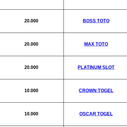
20.000
BOSS TOTO
20.000
MAX TOTO
20.000
PLATINUM SLOT
10.000
CROWN TOGEL
10.000
OSCAR TOGEL