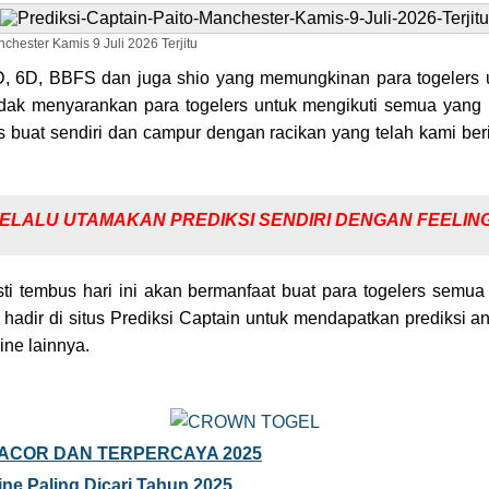
chester Kamis 9 Juli 2026 Terjitu
 4D, 6D, BBFS dan juga shio yang memungkinan para togelers
tidak menyarankan para togelers untuk mengikuti semua yang 
s buat sendiri dan campur dengan racikan yang telah kami beri
SELALU UTAMAKAN PREDIKSI SENDIRI DENGAN FEELIN
sti tembus hari ini akan bermanfaat buat para togelers semua
 hadir di situs Prediksi Captain untuk mendapatkan prediksi an
ine lainnya.
GACOR DAN TERPERCAYA 2025
e Paling Dicari Tahun 2025