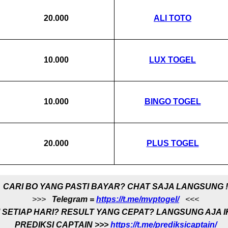
20.000
ALI TOTO
10.000
LUX TOGEL
10.000
BINGO TOGEL
20.000
PLUS TOGEL
CARI BO YANG PASTI BAYAR? CHAT SAJA LANGSUNG !
>>>
Telegram =
https://t.me/mvptogel/
<<<
 SETIAP HARI? RESULT YANG CEPAT? LANGSUNG AJA I
PREDIKSI CAPTAIN >>>
https://t.me/prediksicaptain/