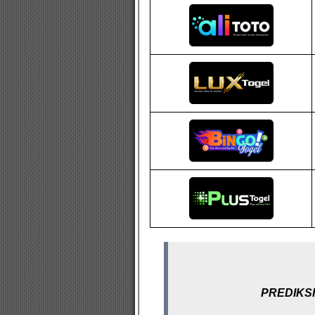
PREDIKSI