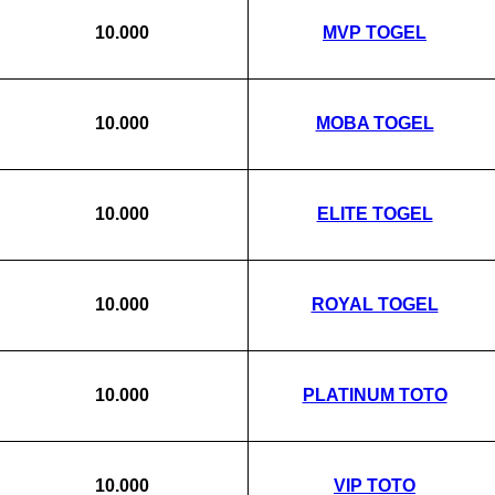
10.000
MVP TOGEL
10.000
MOBA TOGEL
10.000
ELITE TOGEL
10.000
ROYAL TOGEL
10.000
PLATINUM TOTO
10.000
VIP TOTO