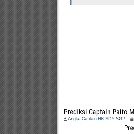
Prediksi Captain Paito 
Angka Captain HK SDY SGP
Pre