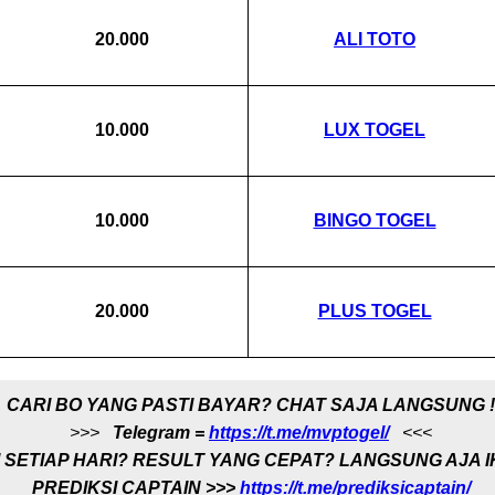
20.000
ALI TOTO
10.000
LUX TOGEL
10.000
BINGO TOGEL
20.000
PLUS TOGEL
CARI BO YANG PASTI BAYAR? CHAT SAJA LANGSUNG !
>>>
Telegram =
https://t.me/mvptogel/
<<<
 SETIAP HARI? RESULT YANG CEPAT? LANGSUNG AJA I
PREDIKSI CAPTAIN >>>
https://t.me/prediksicaptain/