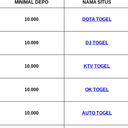
MINIMAL DEPO
NAMA SITUS
10.000
DOTA TOGEL
10.000
DJ TOGEL
10.000
KTV TOGEL
10.000
OK TOGEL
10.000
AUTO TOGEL