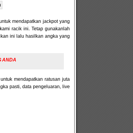
 untuk mendapatkan jackpot yang
kami racik ini. Tetap gunakanlah
kan ini lalu hasilkan angka yang
G ANDA
 untuk mendapatkan ratusan juta
gka pasti, data pengeluaran, live