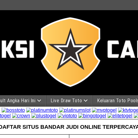
ult Angka Hari Ini
Live Draw Toto
Keluaran Toto Poo
DAFTAR SITUS BANDAR JUDI ONLINE TERPERCAY