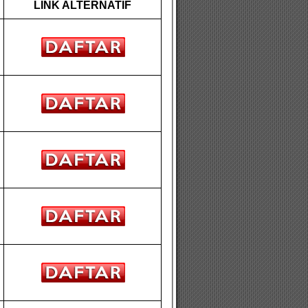
LINK ALTERNATIF