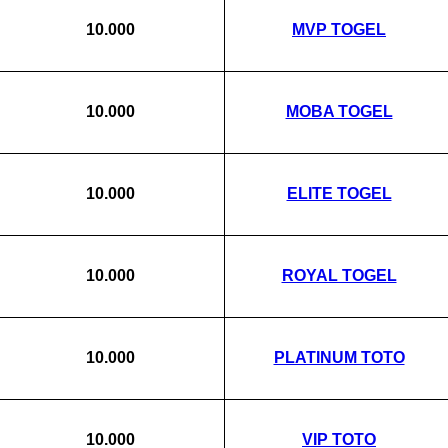
10.000
MVP TOGEL
10.000
MOBA TOGEL
10.000
ELITE TOGEL
10.000
ROYAL TOGEL
10.000
PLATINUM TOTO
10.000
VIP TOTO