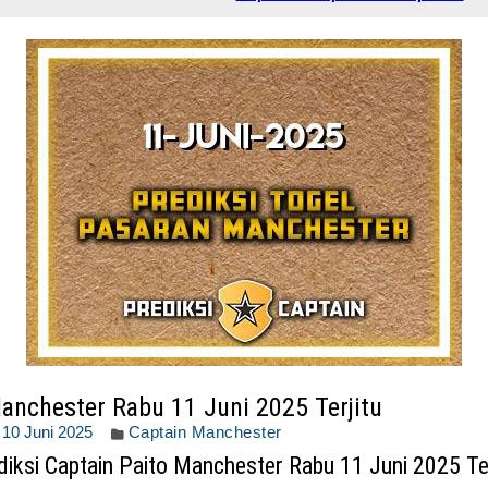
Manchester Rabu 11 Juni 2025 Terjitu
10 Juni 2025
Captain Manchester
diksi Captain Paito Manchester Rabu 11 Juni 2025 Ter