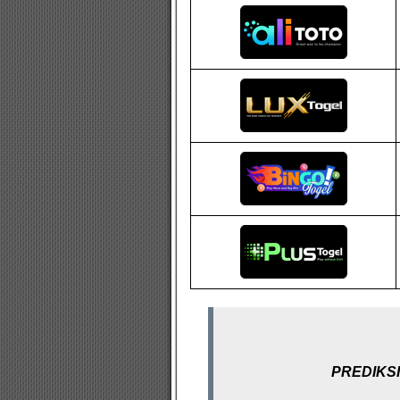
PREDIKSI