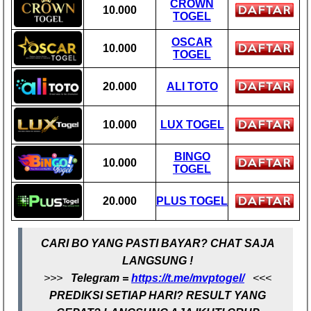
CROWN
10.000
TOGEL
OSCAR
10.000
TOGEL
20.000
ALI TOTO
10.000
LUX TOGEL
BINGO
10.000
TOGEL
20.000
PLUS TOGEL
CARI BO YANG PASTI BAYAR? CHAT SAJA
LANGSUNG !
>>>
Telegram =
https://t.me/mvptogel/
<<<
PREDIKSI SETIAP HARI? RESULT YANG