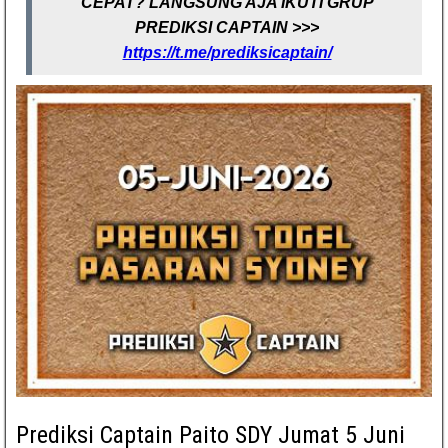
CEPAT? LANGSUNG AJA IKUTI GRUP
PREDIKSI CAPTAIN >>>
https://t.me/prediksicaptain/
Prediksi Captain Paito SDY Jumat 5 Juni