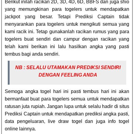
Berikut inilah racikan 2D, 3D, 4D, 6D, BBFS dan juga shio
yang memungkinan para togelers untuk mendapatkan
jackpot yang besar. Tetapi Prediksi Captain tidak
menyarankan para togelers untuk mengikuti semua yang
kami racik ini. Tetap gunakanlah racikan rumus yang para
togelers buat sendiri dan campur dengan racikan yang
telah kami berikan ini lalu hasilkan angka yang pasti
tembus bagi anda sendiri.
NB : SELALU UTAMAKAN PREDIKSI SENDIRI
DENGAN FEELING ANDA
Semoga angka togel hari ini pasti tembus hari ini akan
bermanfaat buat para togelers semua untuk mendapatkan
ratusan juta rupiah. Jangan lupa untuk selalu hadir di situs
Prediksi Captain untuk mendapatkan prediksi angka pasti,
data pengeluaran, live draw togel dan juga info togel
online lainnya.