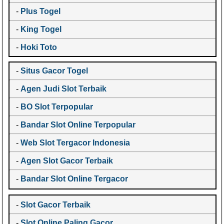
-
Plus Togel
-
King Togel
-
Hoki Toto
-
Situs Gacor Togel
-
Agen Judi Slot Terbaik
-
BO Slot Terpopular
-
Bandar Slot Online Terpopular
-
Web Slot Tergacor Indonesia
-
Agen Slot Gacor Terbaik
-
Bandar Slot Online Tergacor
-
Slot Gacor Terbaik
-
Slot Online Paling Gacor