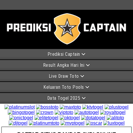
Prediksi Captain
Result Angka Hari Ini
Live Draw Toto
Keluaran Toto Pools
Data Togel 2025