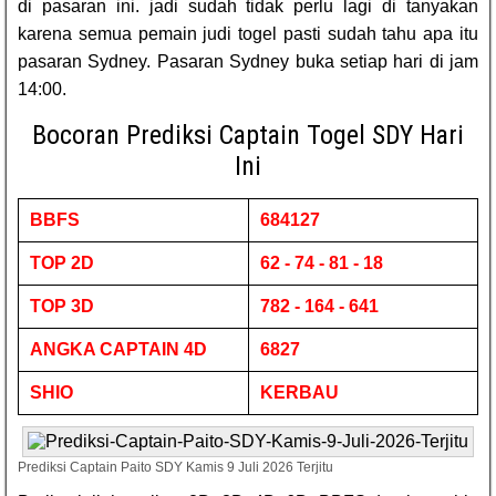
di pasaran ini. jadi sudah tidak perlu lagi di tanyakan
karena semua pemain judi togel pasti sudah tahu apa itu
pasaran Sydney. Pasaran Sydney buka setiap hari di jam
14:00.
Bocoran Prediksi Captain Togel SDY Hari
Ini
BBFS
684127
TOP 2D
62 - 74 - 81 - 18
TOP 3D
782 - 164 - 641
ANGKA CAPTAIN 4D
6827
SHIO
KERBAU
Prediksi Captain Paito SDY Kamis 9 Juli 2026 Terjitu