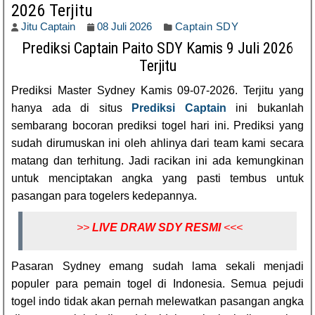
2026 Terjitu
Jitu Captain
08 Juli 2026
Captain SDY
Prediksi Captain Paito SDY Kamis 9 Juli 2026
Terjitu
Prediksi Master Sydney Kamis 09-07-2026. Terjitu yang
hanya ada di situs
Prediksi Captain
ini bukanlah
sembarang bocoran prediksi togel hari ini. Prediksi yang
sudah dirumuskan ini oleh ahlinya dari team kami secara
matang dan terhitung. Jadi racikan ini ada kemungkinan
untuk menciptakan angka yang pasti tembus untuk
pasangan para togelers kedepannya.
>>
LIVE DRAW SDY RESMI
<<<
Pasaran Sydney emang sudah lama sekali menjadi
populer para pemain togel di Indonesia. Semua pejudi
togel indo tidak akan pernah melewatkan pasangan angka