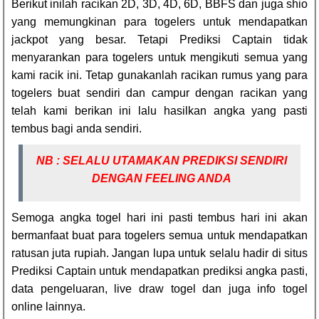
Berikut inilah racikan 2D, 3D, 4D, 6D, BBFS dan juga shio
yang memungkinan para togelers untuk mendapatkan
jackpot yang besar. Tetapi Prediksi Captain tidak
menyarankan para togelers untuk mengikuti semua yang
kami racik ini. Tetap gunakanlah racikan rumus yang para
togelers buat sendiri dan campur dengan racikan yang
telah kami berikan ini lalu hasilkan angka yang pasti
tembus bagi anda sendiri.
NB : SELALU UTAMAKAN PREDIKSI SENDIRI
DENGAN FEELING ANDA
Semoga angka togel hari ini pasti tembus hari ini akan
bermanfaat buat para togelers semua untuk mendapatkan
ratusan juta rupiah. Jangan lupa untuk selalu hadir di situs
Prediksi Captain untuk mendapatkan prediksi angka pasti,
data pengeluaran, live draw togel dan juga info togel
online lainnya.