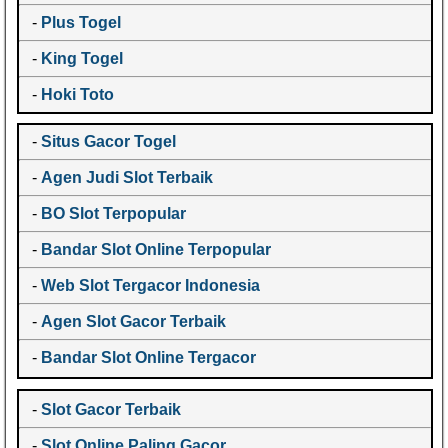
-
Plus Togel
-
King Togel
-
Hoki Toto
-
Situs Gacor Togel
-
Agen Judi Slot Terbaik
-
BO Slot Terpopular
-
Bandar Slot Online Terpopular
-
Web Slot Tergacor Indonesia
-
Agen Slot Gacor Terbaik
-
Bandar Slot Online Tergacor
-
Slot Gacor Terbaik
-
Slot Online Paling Gacor