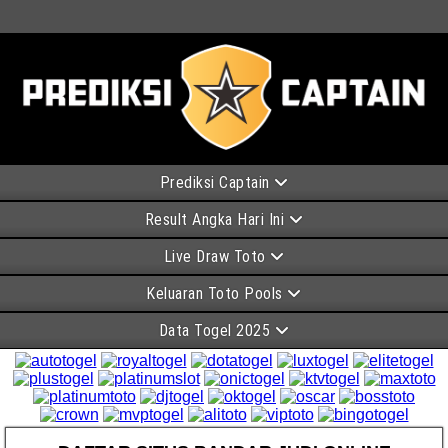
Prediksi Captain
Result Angka Hari Ini
Live Draw Toto
Keluaran Toto Pools
Data Togel 2025