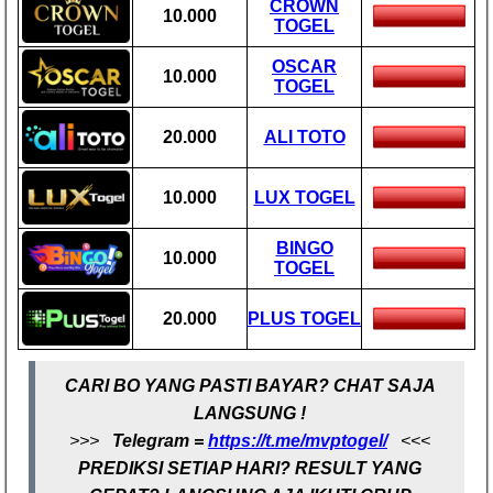
CROWN
10.000
TOGEL
OSCAR
10.000
TOGEL
20.000
ALI TOTO
10.000
LUX TOGEL
BINGO
10.000
TOGEL
20.000
PLUS TOGEL
CARI BO YANG PASTI BAYAR? CHAT SAJA
LANGSUNG !
>>>
Telegram =
https://t.me/mvptogel/
<<<
PREDIKSI SETIAP HARI? RESULT YANG