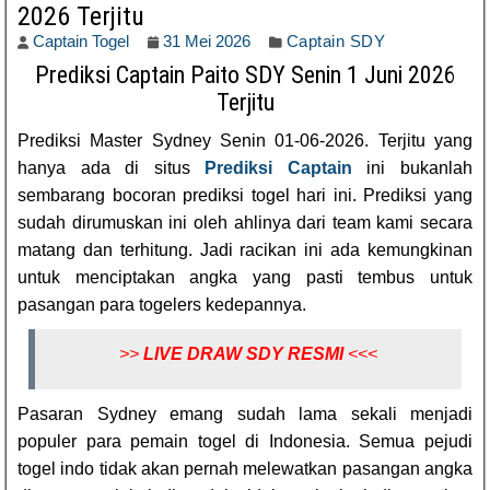
2026 Terjitu
Captain Togel
31 Mei 2026
Captain SDY
Prediksi Captain Paito SDY Senin 1 Juni 2026
Terjitu
Prediksi Master Sydney Senin 01-06-2026. Terjitu yang
hanya ada di situs
Prediksi Captain
ini bukanlah
sembarang bocoran prediksi togel hari ini. Prediksi yang
sudah dirumuskan ini oleh ahlinya dari team kami secara
matang dan terhitung. Jadi racikan ini ada kemungkinan
untuk menciptakan angka yang pasti tembus untuk
pasangan para togelers kedepannya.
>>
LIVE DRAW SDY RESMI
<<<
Pasaran Sydney emang sudah lama sekali menjadi
populer para pemain togel di Indonesia. Semua pejudi
togel indo tidak akan pernah melewatkan pasangan angka