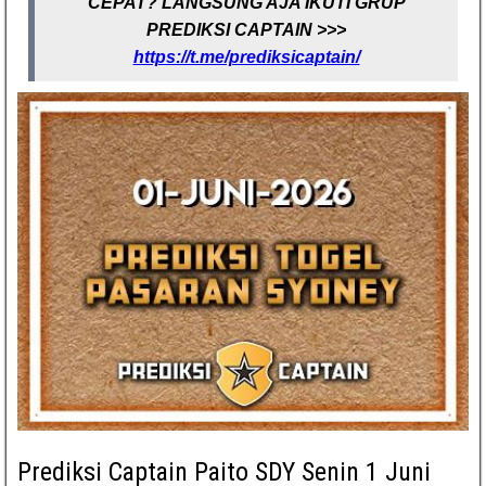
CEPAT? LANGSUNG AJA IKUTI GRUP
PREDIKSI CAPTAIN >>>
https://t.me/prediksicaptain/
Prediksi Captain Paito SDY Senin 1 Juni