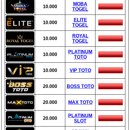
MOBA
10.000
TOGEL
ELITE
10.000
TOGEL
ROYAL
10.000
TOGEL
PLATINUM
10.000
TOTO
10.000
VIP TOTO
20.000
BOSS TOTO
20.000
MAX TOTO
PLATINUM
20.000
SLOT