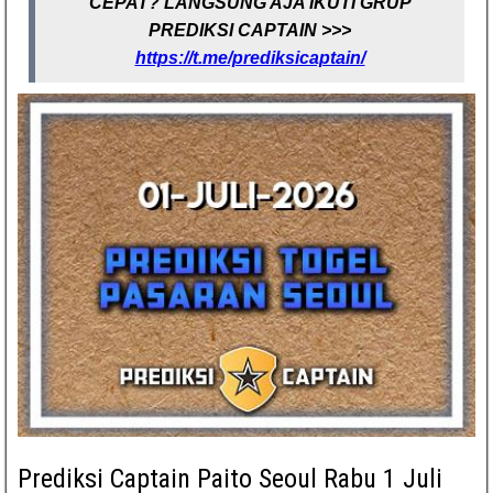
CEPAT? LANGSUNG AJA IKUTI GRUP
PREDIKSI CAPTAIN >>>
https://t.me/prediksicaptain/
Prediksi Captain Paito Seoul Rabu 1 Juli