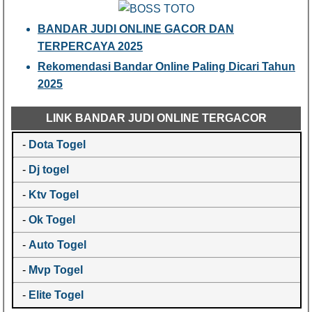
BANDAR JUDI ONLINE GACOR DAN
TERPERCAYA 2025
Rekomendasi Bandar Online Paling Dicari Tahun
2025
LINK BANDAR JUDI ONLINE TERGACOR
-
Dota Togel
-
Dj togel
-
Ktv Togel
-
Ok Togel
-
Auto Togel
-
Mvp Togel
-
Elite Togel