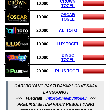
CROWN
10.000
TOGEL
OSCAR
10.000
TOGEL
20.000
ALI TOTO
10.000
LUX TOGEL
BINGO
10.000
TOGEL
20.000
PLUS TOGEL
CARI BO YANG PASTI BAYAR? CHAT SAJA
LANGSUNG !
>>>
Telegram =
https://t.me/mvptogel/
<<<
PREDIKSI SETIAP HARI? RESULT YANG