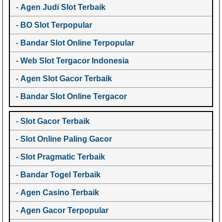
-
Agen Judi Slot Terbaik
-
BO Slot Terpopular
-
Bandar Slot Online Terpopular
-
Web Slot Tergacor Indonesia
-
Agen Slot Gacor Terbaik
-
Bandar Slot Online Tergacor
-
Slot Gacor Terbaik
-
Slot Online Paling Gacor
-
Slot Pragmatic Terbaik
-
Bandar Togel Terbaik
-
Agen Casino Terbaik
-
Agen Gacor Terpopular