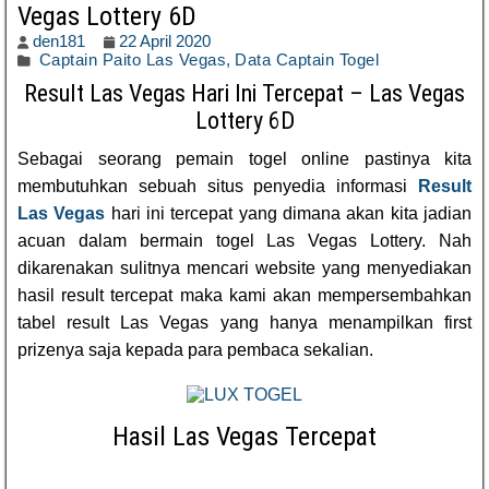
Vegas Lottery 6D
den181
22 April 2020
Captain Paito Las Vegas
,
Data Captain Togel
Result Las Vegas Hari Ini Tercepat – Las Vegas
Lottery 6D
Sebagai seorang pemain togel online pastinya kita
membutuhkan sebuah situs penyedia informasi
Result
Las Vegas
hari ini tercepat yang dimana akan kita jadian
acuan dalam bermain togel Las Vegas Lottery. Nah
dikarenakan sulitnya mencari website yang menyediakan
hasil result tercepat maka kami akan mempersembahkan
tabel result Las Vegas yang hanya menampilkan first
prizenya saja kepada para pembaca sekalian.
Hasil Las Vegas Tercepat