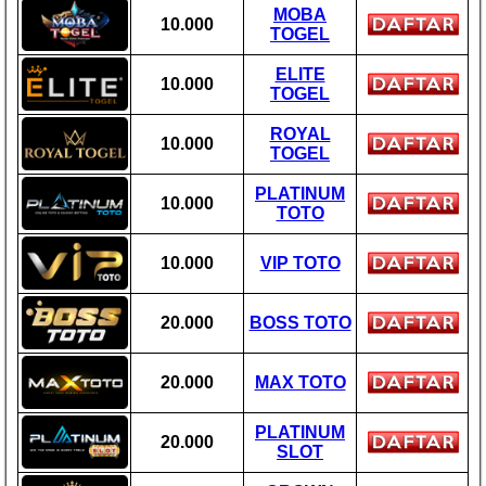
MOBA
10.000
TOGEL
ELITE
10.000
TOGEL
ROYAL
10.000
TOGEL
PLATINUM
10.000
TOTO
10.000
VIP TOTO
20.000
BOSS TOTO
20.000
MAX TOTO
PLATINUM
20.000
SLOT