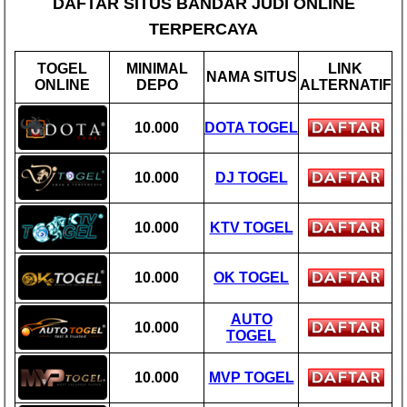
DAFTAR SITUS BANDAR JUDI ONLINE
TERPERCAYA
TOGEL
MINIMAL
LINK
NAMA SITUS
ONLINE
DEPO
ALTERNATIF
10.000
DOTA TOGEL
10.000
DJ TOGEL
10.000
KTV TOGEL
10.000
OK TOGEL
AUTO
10.000
TOGEL
10.000
MVP TOGEL