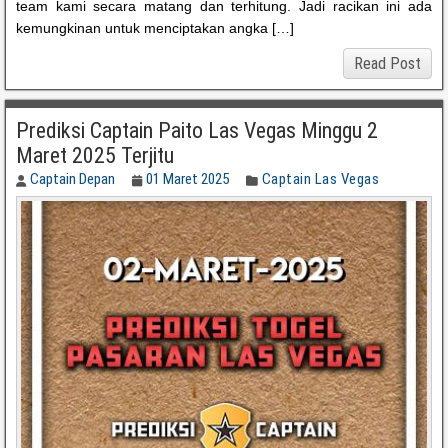
team kami secara matang dan terhitung. Jadi racikan ini ada
kemungkinan untuk menciptakan angka […]
Read Post
Prediksi Captain Paito Las Vegas Minggu 2
Maret 2025 Terjitu
Captain Depan
01 Maret 2025
Captain Las Vegas