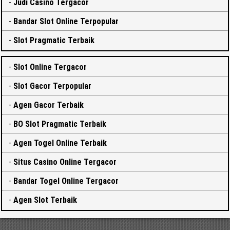
-
Judi Casino Tergacor
-
Bandar Slot Online Terpopular
-
Slot Pragmatic Terbaik
-
Slot Online Tergacor
-
Slot Gacor Terpopular
-
Agen Gacor Terbaik
-
BO Slot Pragmatic Terbaik
-
Agen Togel Online Terbaik
-
Situs Casino Online Tergacor
-
Bandar Togel Online Tergacor
-
Agen Slot Terbaik