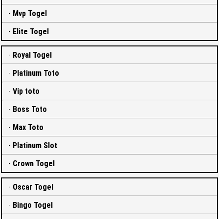
-
Mvp Togel
-
Elite Togel
-
Royal Togel
-
Platinum Toto
-
Vip toto
-
Boss Toto
-
Max Toto
-
Platinum Slot
-
Crown Togel
-
Oscar Togel
-
Bingo Togel