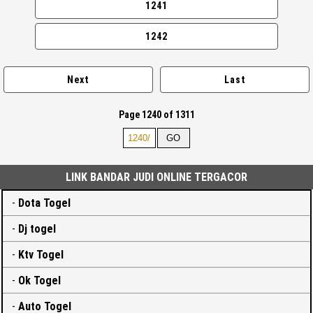
1241
1242
Next
Last
Page 1240 of 1311
LINK BANDAR JUDI ONLINE TERGACOR
-
Dota Togel
-
Dj togel
-
Ktv Togel
-
Ok Togel
-
Auto Togel