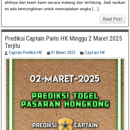
ahlinya dari team kami secara matang dan terhitung. Jadi racikan
ini ada kemungkinan untuk menciptakan angka […]
Read Post
Prediksi Captain Paito HK Minggu 2 Maret 2025
Terjitu
Captain Prediksi HK
01 Maret 2025
Captain HK