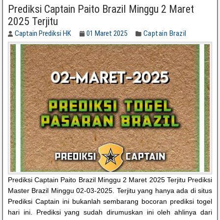
Prediksi Captain Paito Brazil Minggu 2 Maret
2025 Terjitu
Captain Prediksi HK
01 Maret 2025
Captain Brazil
Prediksi Captain Paito Brazil Minggu 2 Maret 2025 Terjitu Prediksi
Master Brazil Minggu 02-03-2025. Terjitu yang hanya ada di situs
Prediksi Captain ini bukanlah sembarang bocoran prediksi togel
hari ini. Prediksi yang sudah dirumuskan ini oleh ahlinya dari