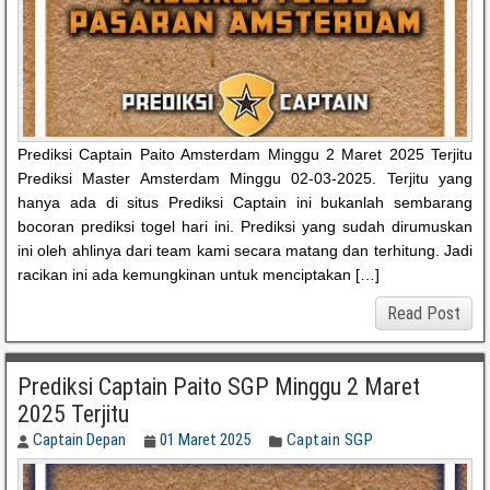
Prediksi Captain Paito Amsterdam Minggu 2 Maret 2025 Terjitu
Prediksi Master Amsterdam Minggu 02-03-2025. Terjitu yang
hanya ada di situs Prediksi Captain ini bukanlah sembarang
bocoran prediksi togel hari ini. Prediksi yang sudah dirumuskan
ini oleh ahlinya dari team kami secara matang dan terhitung. Jadi
racikan ini ada kemungkinan untuk menciptakan […]
Read Post
Prediksi Captain Paito SGP Minggu 2 Maret
2025 Terjitu
Captain Depan
01 Maret 2025
Captain SGP