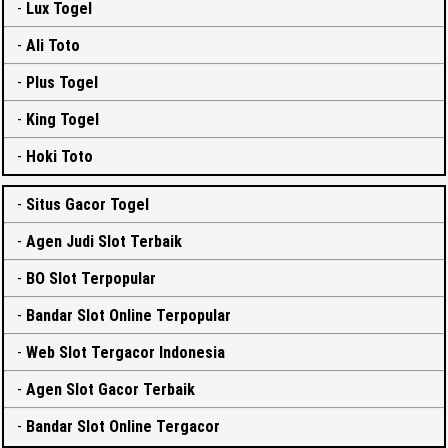
-
Lux Togel
-
Ali Toto
-
Plus Togel
-
King Togel
-
Hoki Toto
-
Situs Gacor Togel
-
Agen Judi Slot Terbaik
-
BO Slot Terpopular
-
Bandar Slot Online Terpopular
-
Web Slot Tergacor Indonesia
-
Agen Slot Gacor Terbaik
-
Bandar Slot Online Tergacor