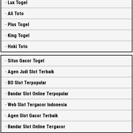
-
Lux Togel
-
Ali Toto
-
Plus Togel
-
King Togel
-
Hoki Toto
-
Situs Gacor Togel
-
Agen Judi Slot Terbaik
-
BO Slot Terpopular
-
Bandar Slot Online Terpopular
-
Web Slot Tergacor Indonesia
-
Agen Slot Gacor Terbaik
-
Bandar Slot Online Tergacor