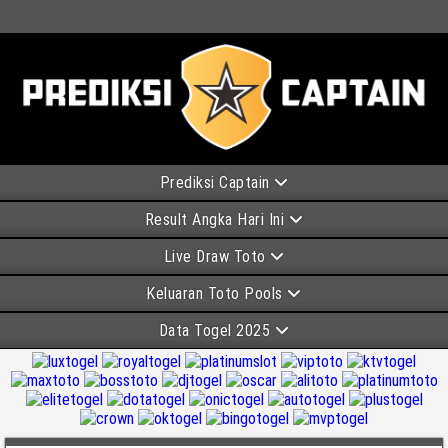
Prediksi Captain
Result Angka Hari Ini
Live Draw Toto
Keluaran Toto Pools
Data Togel 2025