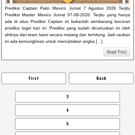
Prediksi Captain Paito Mexico Jumat 7 Agustus 2026 Terjitu
Prediksi Master Mexico Jumat 07-08-2026. Terjitu yang hanya
ada di situs Prediksi Captain ini bukanlah sembarang bocoran
prediksi togel hari ini. Prediksi yang sudah dirumuskan ini oleh
ahlinya dari team kami secara matang dan terhitung. Jadi racikan
ini ada kemungkinan untuk menciptakan angka […]
Read Post
First
Back
3
4
5