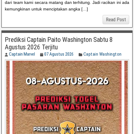
dari team kami secara matang dan terhitung. Jadi racikan ini ada
kemungkinan untuk menciptakan angka […]
Read Post
Prediksi Captain Paito Washington Sabtu 8
Agustus 2026 Terjitu
Captain Marvel
07 Agustus 2026
Captain Washington