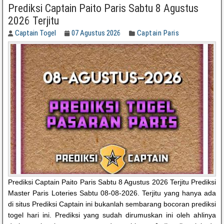
Prediksi Captain Paito Paris Sabtu 8 Agustus
2026 Terjitu
Captain Togel
07 Agustus 2026
Captain Paris
Prediksi Captain Paito Paris Sabtu 8 Agustus 2026 Terjitu Prediksi
Master Paris Loteries Sabtu 08-08-2026. Terjitu yang hanya ada
di situs Prediksi Captain ini bukanlah sembarang bocoran prediksi
togel hari ini. Prediksi yang sudah dirumuskan ini oleh ahlinya