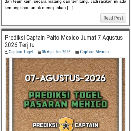
dari team kami secara matang dan terhitung. Jadi racikan ini ada
kemungkinan untuk menciptakan […]
Read Post
Prediksi Captain Paito Mexico Jumat 7 Agustus
2026 Terjitu
Captain Togel
06 Agustus 2026
Captain Mexico