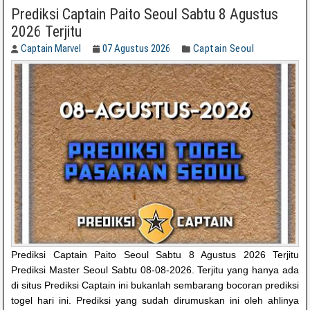
Prediksi Captain Paito Seoul Sabtu 8 Agustus
2026 Terjitu
Captain Marvel
07 Agustus 2026
Captain Seoul
Prediksi Captain Paito Seoul Sabtu 8 Agustus 2026 Terjitu
Prediksi Master Seoul Sabtu 08-08-2026. Terjitu yang hanya ada
di situs Prediksi Captain ini bukanlah sembarang bocoran prediksi
togel hari ini. Prediksi yang sudah dirumuskan ini oleh ahlinya